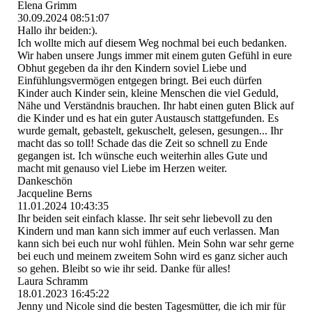
Elena Grimm
30.09.2024
08:51:07
Hallo ihr beiden:).
Ich wollte mich auf diesem Weg nochmal bei euch bedanken.
Wir haben unsere Jungs immer mit einem guten Gefühl in eure
Obhut gegeben da ihr den Kindern soviel Liebe und
Einfühlungsvermögen entgegen bringt. Bei euch dürfen
Kinder auch Kinder sein, kleine Menschen die viel Geduld,
Nähe und Verständnis brauchen. Ihr habt einen guten Blick auf
die Kinder und es hat ein guter Austausch stattgefunden. Es
wurde gemalt, gebastelt, gekuschelt, gelesen, gesungen... Ihr
macht das so toll! Schade das die Zeit so schnell zu Ende
gegangen ist. Ich wünsche euch weiterhin alles Gute und
macht mit genauso viel Liebe im Herzen weiter.
Dankeschön
Jacqueline Berns
11.01.2024
10:43:35
Ihr beiden seit einfach klasse. Ihr seit sehr liebevoll zu den
Kindern und man kann sich immer auf euch verlassen. Man
kann sich bei euch nur wohl fühlen. Mein Sohn war sehr gerne
bei euch und meinem zweitem Sohn wird es ganz sicher auch
so gehen. Bleibt so wie ihr seid. Danke für alles!
Laura Schramm
18.01.2023
16:45:22
Jenny und Nicole sind die besten Tagesmütter, die ich mir für